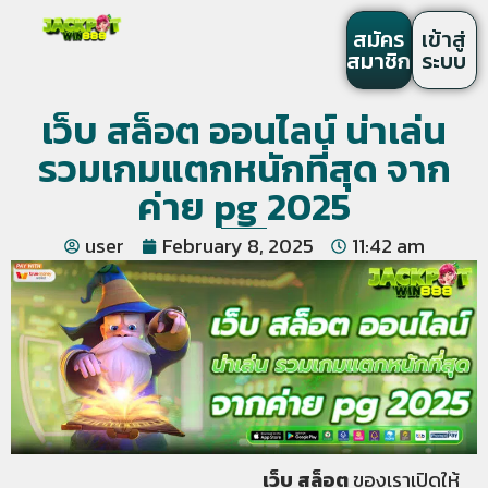
สมัคร
เข้าสู่
สมาชิก
ระบบ
เว็บ สล็อต ออนไลน์ น่าเล่น
รวมเกมแตกหนักที่สุด จาก
ค่าย pg 2025
user
February 8, 2025
11:42 am
เว็บ สล็อต
ของเราเปิดให้