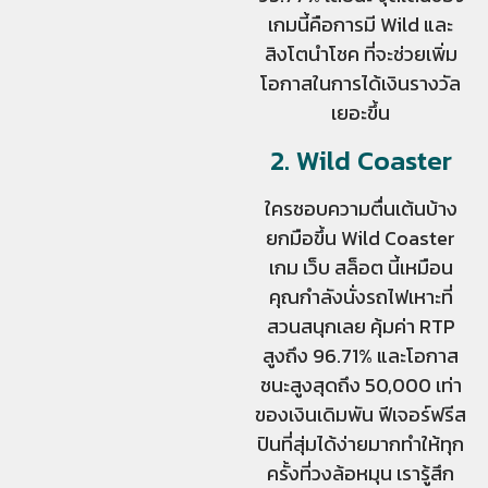
เกมนี้คือการมี Wild และ
สิงโตนำโชค ที่จะช่วยเพิ่ม
โอกาสในการได้เงินรางวัล
เยอะขึ้น
2. Wild Coaster
ใครชอบความตื่นเต้นบ้าง
ยกมือขึ้น Wild Coaster
เกม เว็บ สล็อต นี้เหมือน
คุณกำลังนั่งรถไฟเหาะที่
สวนสนุกเลย คุ้มค่า RTP
สูงถึง 96.71% และโอกาส
ชนะสูงสุดถึง 50,000 เท่า
ของเงินเดิมพัน ฟีเจอร์ฟรีส
ปินที่สุ่มได้ง่ายมากทำให้ทุก
ครั้งที่วงล้อหมุน เรารู้สึก