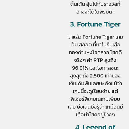
ตื่นเต้น ลุ้นไปกับรางวัลที่
อาจจะได้ในพริบตา
3. Fortune Tiger
มาแล้ว Fortune Tiger เกม
เว็บ สล็อต ที่มาในธีมเสือ
ทองคำแห่งโชคลาภ โชคดี
จริงๆ ค่า RTP สูงถึง
96.81% และโอกาสชนะ
สูงสุดถึง 2,500 เท่าของ
เงินเดิมพันเลยนะ ถึงแม้ว่า
เกมนี้จะดูเรียบง่าย แต่
ฟีเจอร์พิเศษในเกมเพียบ
เลย ยิ่งเล่นยิ่งรู้สึกเหมือนมี
เสือนำโชคอยู่ข้างๆ
4. Legend of