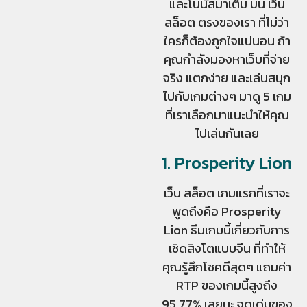
และโบนัสมาเต็ม บน เว็บ
สล็อต ตรงของเรา ที่ไม่ว่า
ใครก็ต้องถูกใจแน่นอน ถ้า
คุณกำลังมองหาเว็บที่จ่าย
จริง แตกง่าย และเล่นสนุก
ไปกับเกมต่างๆ มาดู 5 เกม
ที่เราเลือกมาแนะนำให้คุณ
ไปเล่นกันเลย
1. Prosperity Lion
เว็บ สล็อต เกมแรกที่เราจะ
พูดถึงคือ Prosperity
Lion ธีมเกมนี้เกี่ยวกับการ
เชิดสิงโตแบบจีน ที่ทำให้
คุณรู้สึกโชคดีสุดๆ แถมค่า
RTP ของเกมนี้สูงถึง
95.77% เลยนะ จุดเด่นของ