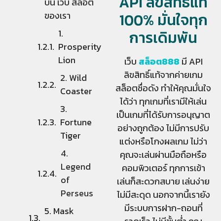
API ลิขสิทธิ์แท้
บน เว็บ สล็อต
100% มั่นใจทุก
ของเรา
การเดิมพัน
1.
Prosperity
Lion
เว็บ
สล็อต888
มี API
ลิขสิทธิ์แท้จากค่ายเกม
2. Wild
สล็อตชื่อดัง ทำให้คุณมั่นใจ
Coaster
ได้ว่า ทุกเกมที่เรามีให้เล่น
3.
เป็นเกมที่ได้รับการอนุญาต
Fortune
อย่างถูกต้อง ไม่มีการปรับ
Tiger
แต่งหรือโกงผลเกม ไม่ว่า
4.
คุณจะเล่นผ่านมือถือหรือ
Legend
คอมพิวเตอร์ ทุกการเข้า
of
เล่นก็สะดวกสบาย เล่นง่าย
Perseus
ไม่มีสะดุด นอกจากนี้เรายัง
มีระบบการฝาก-ถอนที่
5. Mask