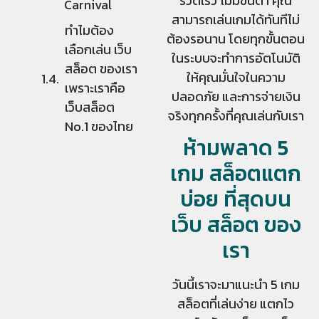
รวดเร็ว ไม่มีขั้นต่ำ คุณ
Carnival
สามารถเล่นเกมได้ทันทีไม่
ทำไมต้อง
ต้องรอนาน โดยทุกขั้นตอน
เลือกเล่น เว็บ
ในระบบจะทำการอัตโนมัติ
สล็อต ของเรา
ให้คุณมั่นใจในความ
เพราะเราคือ
ปลอดภัย และการจ่ายเงิน
เว็บสล็อต
จริงทุกครั้งที่คุณเล่นกับเรา
No.1 ของไทย
ห้ามพลาด 5
เกม สล็อตแตก
บ่อย ที่สุดบน
เว็บ สล็อต ของ
เรา
วันนี้เราจะมาแนะนำ 5 เกม
สล็อตที่เล่นง่าย แตกไว