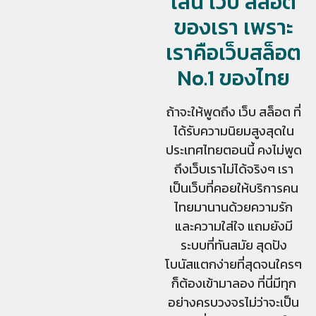
เล่น เว็บ สล็อต
ของเรา เพราะ
เราคือเว็บสล็อต
No.1 ของไทย
ถ้าจะให้พูดถึง เว็บ สล็อต ที่
ได้รับความนิยมสูงสุดใน
ประเทศไทยตอนนี้ คงไม่พูด
ถึงเว็บเราไม่ได้จริงๆ เรา
เป็นเว็บที่คอยให้บริการคน
ไทยมานานด้วยความรัก
และความใส่ใจ แถมยังมี
ระบบที่ทันสมัย สุดปัง
โบนัสแตกง่ายที่สุดจนใครๆ
ก็ต้องเข้ามาลอง ที่นี่มีทุก
อย่างครบวงจรไม่ว่าจะเป็น