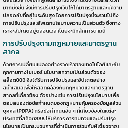
มากยิ่งขึ้น จึงมีการปรับปรุงเว็บให้ได้มาตรฐานและมีความ
ปลอดภัยที่อยู่ในระดับสูง โดยการปรับปรุงนี้จะรวมไปถึง
การปรับปรุงและอัพเดทนโยบายความเป็นส่วนตัว ซึ่งทาง
เราจะอัปเดตอยู่ตลอดเวลาโดยจะมีหลักการตามนี้
การปรับปรุงตามกฎหมายและมาตรฐาน
สากล
ด้วยการเปลี่ยนแปลงอย่างรวดเร็วของเทคโนโลยีและภัย
คุกคามทางไซเบอร์ นโยบายความเป็นส่วนตัวของ
สล็อต888 จึงได้รับการปรับปรุงและอัปเดตอย่าง
สม่ำเสมอเพื่อให้สอดคล้องกับกฎหมายและมาตรฐาน
สากลที่เกี่ยวข้อง ตัวอย่างเช่น การปรับปรุงนโยบายเพื่อ
ตอบสนองต่อข้อกำหนดของกฎหมายคุ้มครองข้อมูลส่วน
บุคคล (PDPA) หรือข้อกำหนดอื่น ๆ ที่เกี่ยวข้องในแต่ละ
ประเทศที่สล็อต888 ให้บริการ การทบทวนและปรับปรุง
นโยบายเป็นกระบวนการที่ดำเนินการร่วมกับผู้เชี่ยวชาญ