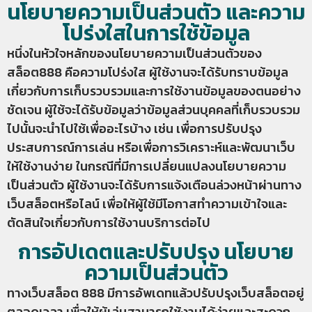
นโยบายความเป็นส่วนตัว และความ
โปร่งใสในการใช้ข้อมูล
หนึ่งในหัวใจหลักของนโยบายความเป็นส่วนตัวของ
สล็อต888 คือความโปร่งใส ผู้ใช้งานจะได้รับทราบข้อมูล
เกี่ยวกับการเก็บรวบรวมและการใช้งานข้อมูลของตนอย่าง
ชัดเจน ผู้ใช้จะได้รับข้อมูลว่าข้อมูลส่วนบุคคลที่เก็บรวบรวม
ไปนั้นจะนำไปใช้เพื่ออะไรบ้าง เช่น เพื่อการปรับปรุง
ประสบการณ์การเล่น หรือเพื่อการวิเคราะห์และพัฒนาเว็บ
ให้ใช้งานง่าย ในกรณีที่มีการเปลี่ยนแปลงนโยบายความ
เป็นส่วนตัว ผู้ใช้งานจะได้รับการแจ้งเตือนล่วงหน้าผ่านทาง
เว็บสล็อตหรือไลน์ เพื่อให้ผู้ใช้มีโอกาสทำความเข้าใจและ
ตัดสินใจเกี่ยวกับการใช้งานบริการต่อไป
การอัปเดตและปรับปรุง นโยบาย
ความเป็นส่วนตัว
ทางเว็บสล็อต 888 มีการอัพเดทแล้วปรับปรุงเว็บสล็อตอยู่
ตลอดเวลา เพื่อให้ผู้เล่นสามารถใช้งานได้ง่ายและสะดวก