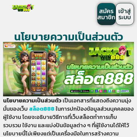
สมัคร
เข้าสู่
สมาชิก
ระบบ
นโยบายความเป็นส่วนตัว
นโยบายความเป็นส่วนตัว
เป็นเอกสารที่แสดงถึงความมุ่ง
มั่นของเว็บ
สล็อต888
ในการปกป้องข้อมูลส่วนบุคคลของ
ผู้ใช้งาน โดยจะอธิบายวิธีการที่เว็บสล็อตทำการเก็บ
รวบรวม ใช้งาน และแบ่งปันข้อมูลต่าง ๆ ที่ผู้ใช้งานได้ให้ไว้
นโยบายนี้ไม่เพียงแต่เป็นเครื่องมือในการสร้างความ