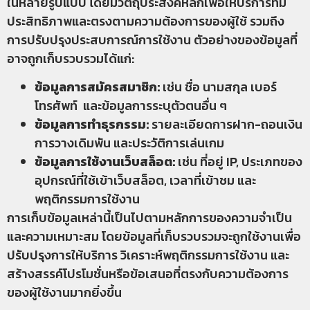
ในหลายรูปแบบ โดยมีวัตถุประสงค์หลักเพื่อให้บริการที่มี
ประสิทธิภาพและตรงตามความต้องการของผู้ใช้ รวมถึง
การปรับปรุงประสบการณ์การใช้งาน ตัวอย่างของข้อมูลที่
อาจถูกเก็บรวบรวมได้แก่:
ข้อมูลการสมัครสมาชิก:
เช่น ชื่อ นามสกุล เบอร์
โทรศัพท์ และข้อมูลการระบุตัวตนอื่น ๆ
ข้อมูลการทำธุรกรรม:
รายละเอียดการฝาก-ถอนเงิน
การวางเดิมพัน และประวัติการเล่นเกม
ข้อมูลการใช้งานเว็บสล็อต:
เช่น ที่อยู่ IP, ประเภทของ
อุปกรณ์ที่ใช้เข้าเว็บสล็อต, เวลาที่เข้าชม และ
พฤติกรรมการใช้งาน
การเก็บข้อมูลเหล่านี้เป็นไปตามหลักการของความจำเป็น
และความเหมาะสม โดยข้อมูลที่เก็บรวบรวมจะถูกใช้งานเพื่อ
ปรับปรุงการให้บริการ วิเคราะห์พฤติกรรมการใช้งาน และ
สร้างสรรค์โปรโมชั่นหรือข้อเสนอที่ตรงกับความต้องการ
ของผู้ใช้งานมากยิ่งขึ้น