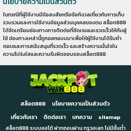
นโยบายความเป็นส่วนตัว
ในกรณีที่ผู้ใช้งานมีข้อสงสัยหรือข้อกังวลเกี่ยวกับการเก็บ
รวบรวมและการใช้งานข้อมูลส่วนบุคคลของตน สล็อต888
ได้จัดเตรียมช่องทางการติดต่อที่ชัดเจนและรวดเร็วให้กับผู้
ใช้ ช่องทางเหล่านี้ถูกออกแบบมาเพื่อให้ผู้ใช้งานได้รับคำ
ตอบและการสนับสนุนที่รวดเร็ว และสร้างความมั่นใจใน
ความโปร่งใสและความรับผิดชอบของสล็อต888
สล็อต888
นโยบายความเป็นส่วนตัว
เกี่ยวกับเรา
ติดต่อเรา
บทความ
sitemap
สล็อต888 ระบบออโต้ ฝากถอนผ่าน ทรูวอเลท ไม่มีขั้นต่ำ